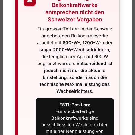
⚠
Sumiswald
Balkonkraftwerke
(PDF)
entsprechen nicht den
Anmeldeformula
Schweizer Vorgaben
ewz
Zürich Stadt
r
Ein grosser Teil der in der Schweiz
angebotenen Balkonkraftwerke
Zentralschweiz
Vorschriften &
arbeitet mit
800-W-, 1200-W- oder
CKW
(Info +
Anmeldung
sogar 2000-W-Wechselrichtern
,
Anmeldung)
die lediglich per App auf 600 W
Anmeldung
begrenzt werden.
Entscheidend ist
Zürich (myEKZ
EKZ
Stecker-
jedoch nicht nur die aktuelle
Portal)
Solaranlage
Einstellung, sondern auch die
technische Maximalleistung des
Plug-&-Play
Wechselrichters.
EWL Luzern
Luzern
anmelden
ESTI-Position:
St. Gallen /
Für steckerfertige
SAK
Plug-&-Play Info
Appenzell (Info)
Balkonkraftwerke sind
ausschliesslich Wechselrichter
Westschweiz
Hinweise &
mit einer Nennleistung von
Groupe E
(Anmeldung via