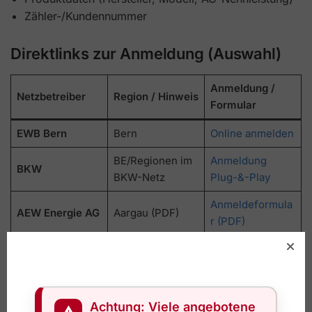
Zähler-/Kundennummer
Direktlinks zur Anmeldung (Auswahl)
Anmeldung /
Netzbetreiber
Region / Hinweis
Formular
EWB Bern
Bern
Online anmelden
BE/Regionen im
Anmeldung
BKW
BKW-Netz
Plug-&-Play
Anmeldeformula
AEW Energie AG
Aargau (PDF)
r (PDF)
Nordwestschwei
Primeo Energie
Online anmelden
z
Anmeldung
Energie AG
Achtung: Viele angebotene
BE (PDF)
steckbare PV