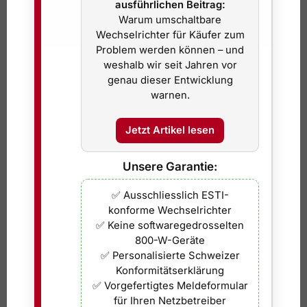
Du findest deinen Netzbetreiber nicht?
ausführlichen Beitrag:
Warum umschaltbare
Der zuständige Netzbetreiber hängt von deiner
Wechselrichter für Käufer zum
Adresse ab (Gemeinde/Quartier). Falls dein Anbieter
Problem werden können – und
weshalb wir seit Jahren vor
hier fehlt, sende uns kurz den Namen deines
genau dieser Entwicklung
Stromanbieters oder deine Gemeinde – dann ergänzen
warnen.
wir den passenden Link.
Jetzt Artikel lesen
Tip-Top24 Service:
Auf Wunsch melden wir Dein bei
uns gekauftes Balkonkraftwerk an. Hierfür verlangen
wir eine Gebühr von 49,- CHF
Unsere Garantie:
Hinweis:
Links führen auf externe Seiten/Portale der
✅ Ausschliesslich ESTI-
konforme Wechselrichter
jeweiligen Netzbetreiber. Inhalte, Formulare und
✅ Keine softwaregedrosselten
Anforderungen können sich ändern.
800-W-Geräte
✅ Personalisierte Schweizer
Wir garantieren, dass unsere Anlagen zu 100 % ESTI-
Konformitätserklärung
konform sind.
✅ Vorgefertigtes Meldeformular
für Ihren Netzbetreiber