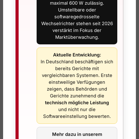
Anmeldung
maximal 600 W zulässig.
Kundendienst)
Umstellbare oder
softwaregedrosselte
BE (Online-
Anmeldung
Energie Belp AG
Wechselrichter stehen seit 2026
Formular)
Plug-&-Play
verstärkt im Fokus der
Marktüberwachung.
Energie Opfikon
Anmeldung
ZH (PDF)
AG
(PDF)
Aktuelle Entwicklung:
Anmeldung inkl.
EBS Schwyz
SZ (PDF)
In Deutschland beschäftigen sich
Weisung (PDF)
bereits Gerichte mit
vergleichbaren Systemen. Erste
(Plug & Play /
Anmeldung Plug
IBW
einstweilige Verfügungen
Balkon)
& Play
zeigen, dass Behörden und
Gerichte zunehmend die
(Anmeldung
TBGN
Online anmelden
technisch mögliche Leistung
Plug-&-Play)
und nicht nur die
Softwareeinstellung bewerten.
Meldung Plug &
Energie Uri
UR (PDF)
Play (PDF)
Mehr dazu in unserem