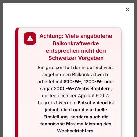
MENU
0
Start
Mein Konto
Passwort zurücksetzen
/
/
Achtung: Viele angebotene
Mein Konto
⚠
Balkonkraftwerke
entsprechen nicht den
Hast du dein Passwort vergessen? Bitte gib deinen
Schweizer Vorgaben
Benutzernamen oder E-Mail-Adresse ein. Du erhältst
Ein grosser Teil der in der Schweiz
einen Link per E-Mail, womit du dir ein neues Passwort
angebotenen Balkonkraftwerke
erstellen kannst.
arbeitet mit
800-W-, 1200-W- oder
sogar 2000-W-Wechselrichtern
,
Benutzername oder E-Mail-Adresse
*
die lediglich per App auf 600 W
begrenzt werden.
Entscheidend ist
jedoch nicht nur die aktuelle
Einstellung, sondern auch die
Passwort zurücksetzen
technische Maximalleistung des
Wechselrichters.