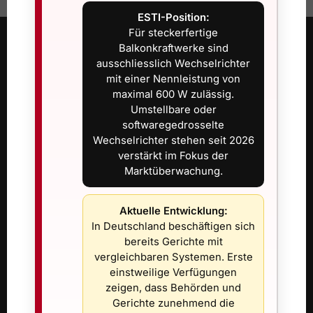
ESTI-Position:
Für steckerfertige
Balkonkraftwerke sind
ÜBER TIP-TOP24.CH
ausschliesslich Wechselrichter
mit einer Nennleistung von
maximal 600 W zulässig.
Datenschutz
Umstellbare oder
Impressum
softwaregedrosselte
AGB
Wechselrichter stehen seit 2026
Anfahrt
verstärkt im Fokus der
Marktüberwachung.
Nachhaltiger24.ch
: Nachrichten rund um Umwelt, Klima und
Aktuelle Entwicklung:
Nachhaltigkeit
In Deutschland beschäftigen sich
bereits Gerichte mit
Tip-Top24.ch
: Photovoltaik mit und ohne Speicher für Balkon
vergleichbaren Systemen. Erste
und Terrasse
einstweilige Verfügungen
Tiptop24.swiss
: Nachhaltige Technik für moderne Haushalte
zeigen, dass Behörden und
Gerichte zunehmend die