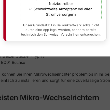
Netzbetreiber
✅ Schweizweite Akzeptanz bei allen
Stromversorgern
 Plug & Play-Version geliefert, sodass Sie es problemlos ins
Unser Grundsatz:
Ein Balkonkraftwerk sollte nicht
durch eine App legal werden, sondern bereits
INVERTER-ANSCHLUSSKABELS:
technisch den Schweizer Vorschriften entsprechen.
bler Mikro-Wechselrichter mit dem Hausstromnetz über ei
hweizer Stecker (Typ F)
ri BC01 Buchse
 können Sie Ihren Mikrowechselrichter problemlos in Ihr b
 einfach zu installieren und sorgt für eine zuverlässige St
isten Mikro-Wechselrichtern