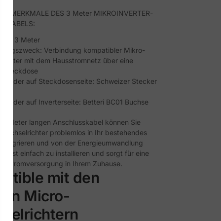
HE MERKMALE DES 3 Meter MIKROINVERTER-
SKABELS:
nge: 3 Meter
ungszweck: Verbindung kompatibler Mikro-
richter mit dem Hausstromnetz über eine
sesteckdose
rbinder auf Steckdosenseite: Schweizer Stecker
rbinder auf Inverterseite: Betteri BC01 Buchse
 5 Meter langen Anschlusskabel können Sie
owechselrichter problemlos in Ihr bestehendes
integrieren und von der Energieumwandlung
. Es ist einfach zu installieren und sorgt für eine
ge Stromversorgung in Ihrem Zuhause.
atible mit den
ten Micro-
selrichtern