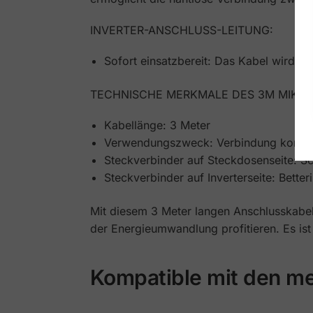
INVERTER-ANSCHLUSS-LEITUNG:
Sofort einsatzbereit: Das Kabel wird als
TECHNISCHE MERKMALE DES 3M MIKRO
Kabellänge: 3 Meter
Verwendungszweck: Verbindung kompati
Steckverbinder auf Steckdosenseite: Sc
Steckverbinder auf Inverterseite: Bette
Mit diesem 3 Meter langen Anschlusskabel
der Energieumwandlung profitieren. Es ist
Kompatible mit den me