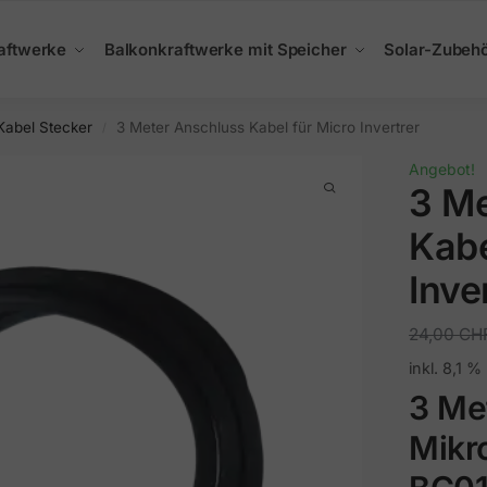
aftwerke
Balkonkraftwerke mit Speicher
Solar-Zubeh
Kabel Stecker
3 Meter Anschluss Kabel für Micro Invertrer
/
Angebot!
3 Me
Kabe
Inve
24,00
CH
inkl. 8,1 
3 Me
Mikr