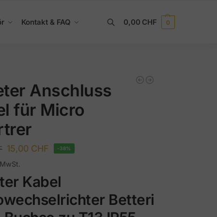
ör
Kontakt & FAQ
0,00
CHF
0
Suchen
ter Anschluss
l für Micro
rtrer
15,00
CHF
F
-38%
% MwSt.
ter Kabel
owechselrichter Betteri