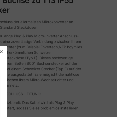
 Buchse zu T13 IP55
ker
schluss der allermeisten Mikrokonverter an
 Standard Steckdosen
r lange Plug & Play Micro-Inverter Anschluss-
et eine zuverlässige Verbindung zwischen Ihrem
elrichter (zum Beispiel Envertech,NEP hoymiles
einer herkömmlichen Schweizer
aktsteckdose (Typ F). Dieses hochwertige
mit einem Betteri BC01 Buchsenstecker auf der
ite und einem Schweizer Stecker (Typ F) auf der
seite ausgestattet. Es ermöglicht die nahtlose
 zwischen Ihrem Mikro-Wechselrichter und
sstromnetz.
-ANSCHLUSS-LEITUNG:
insatzbereit: Das Kabel wird als Plug & Play-
geliefert, sodass Sie es problemlos installieren
.