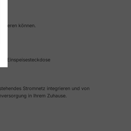
tallieren können.
ne Einspeisesteckdose
estehendes Stromnetz integrieren und von
romversorgung in Ihrem Zuhause.