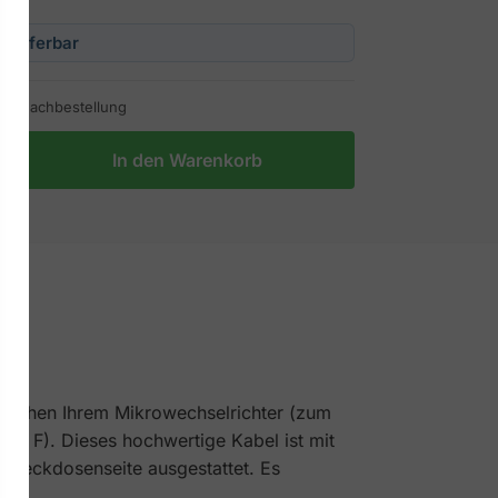
 Lieferbar
bei Nachbestellung
In den Warenkorb
zwischen Ihrem Mikrowechselrichter (zum
yp F). Dieses hochwertige Kabel ist mit
 Steckdosenseite ausgestattet. Es