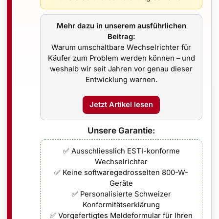
Sofort
🚚
Mehr dazu in unserem ausführlichen
Beitrag:
Verfügbar 
Warum umschaltbare Wechselrichter für
Käufer zum Problem werden können – und
weshalb wir seit Jahren vor genau dieser
Entwicklung warnen.
Jetzt Artikel lesen
Beschreibung
Zusätzliche Informationen
Unsere Garantie:
✅ Ausschliesslich ESTI-konforme
i BC01 Buchse zu T13 IP55 Stecker
Wechselrichter
✅ Keine softwaregedrosselten 800-W-
rter Anschluss-Kabel bietet eine zuverlässige Verbindung 
Geräte
d einer herkömmlichen Schweizer Schutzkontaktsteckdose (T
✅ Personalisierte Schweizer
Konformitätserklärung
 Inverterseite und einem Schweizer Stecker (Typ F) auf der
✅ Vorgefertigtes Meldeformular für Ihren
hen Ihrem Mikro-Wechselrichter und Ihrem Hausstromnetz.