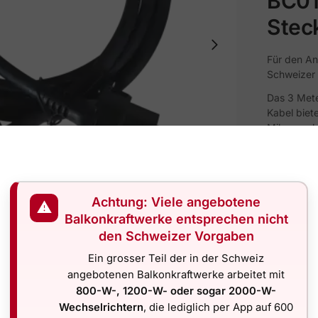
BC01
Stec
Für den An
Schweizer
Das 3 Mete
Kabel biet
Mikrowechs
etc.) und 
Schutzkont
Kabel ist 
Inverterse
Achtung: Viele angebotene
Steckdosen
⚠
Verbindung
Balkonkraftwerke entsprechen nicht
Ihrem Hau
den Schweizer Vorgaben
INVERTER
Ein grosser Teil der in der Schweiz
angebotenen Balkonkraftwerke arbeitet mit
Sofort e
800-W-, 1200-W- oder sogar 2000-W-
Version 
Wechselrichtern
, die lediglich per App auf 600
können