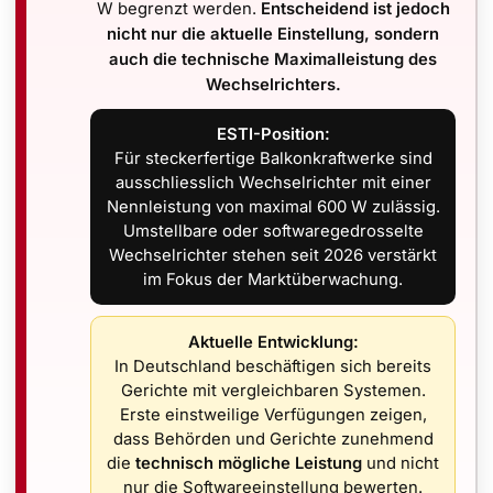
W begrenzt werden.
Entscheidend ist jedoch
TECHNISC
nicht nur die aktuelle Einstellung, sondern
ANSCHLUS
auch die technische Maximalleistung des
Wechselrichters.
Kabellä
Verwend
ESTI-Position:
Wechsel
Für steckerfertige Balkonkraftwerke sind
Einspei
Steckve
ausschliesslich Wechselrichter mit einer
(Typ F)
Nennleistung von maximal 600 W zulässig.
Steckve
Umstellbare oder softwaregedrosselte
Wechselrichter stehen seit 2026 verstärkt
Mit diesem
im Fokus der Marktüberwachung.
Ihren Mikr
Stromnetz 
Aktuelle Entwicklung:
profitieren
zuverlässi
In Deutschland beschäftigen sich bereits
Komp
Gerichte mit vergleichbaren Systemen.
Erste einstweilige Verfügungen zeigen,
mesi
dass Behörden und Gerichte zunehmend
die
technisch mögliche Leistung
und nicht
Wech
nur die Softwareeinstellung bewerten.