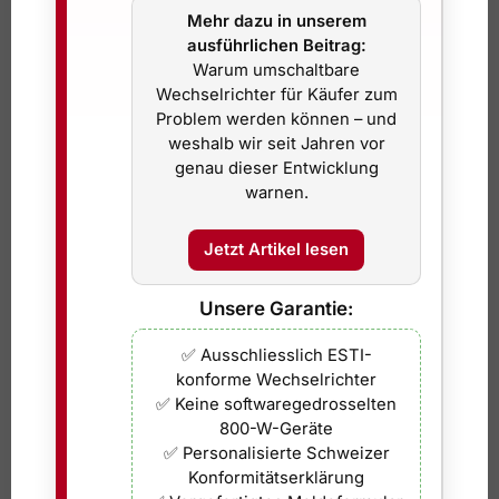
22,5 % Wirkungsgrad
für starke
Mehr dazu in unserem
Energieerträge auf kompakter Fläche
ausführlichen Beitrag:
Bifaziale n-Type-Technologie
für
Warum umschaltbare
zusätzliche Erträge über die Modulrückseite
Wechselrichter für Käufer zum
Glas-Glas-Bauweise
für hohe Stabilität,
Problem werden können – und
Witterungsbeständigkeit und langfristige
weshalb wir seit Jahren vor
Zuverlässigkeit
genau dieser Entwicklung
Niedriger Temperaturkoeffizient
für
warnen.
bessere Leistung bei hohen Temperaturen
Sehr geringe lichtinduzierte Degradation
Jetzt Artikel lesen
(LID)
für dauerhaft hohe Erträge
Unsere Garantie:
Leistungsmerkmale JAM54D41-450/LB
✅ Ausschliesslich ESTI-
Maximale Leistung:
450 W
konforme Wechselrichter
Effizienz:
22,5 %
✅ Keine softwaregedrosselten
Leistungstoleranz:
0–5 W
800-W-Geräte
Maximale Systemspannung:
1500 V
✅ Personalisierte Schweizer
Konformitätserklärung
Zulässiger Rückstrom:
30 A