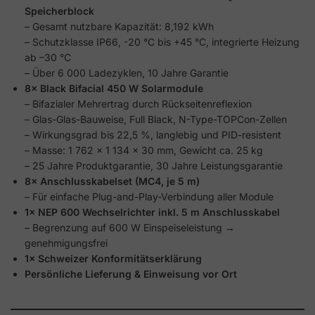
Speicherblock
– Gesamt nutzbare Kapazität: 8,192 kWh
– Schutzklasse IP66, -20 °C bis +45 °C, integrierte Heizung
ab –30 °C
– Über 6 000 Ladezyklen, 10 Jahre Garantie
8× Black Bifacial 450 W Solarmodule
– Bifazialer Mehrertrag durch Rückseitenreflexion
– Glas-Glas-Bauweise, Full Black, N-Type-TOPCon-Zellen
– Wirkungsgrad bis 22,5 %, langlebig und PID-resistent
– Masse: 1 762 × 1 134 × 30 mm, Gewicht ca. 25 kg
– 25 Jahre Produktgarantie, 30 Jahre Leistungsgarantie
8× Anschlusskabelset (MC4, je 5 m)
– Für einfache Plug-and-Play-Verbindung aller Module
1× NEP 600 Wechselrichter inkl. 5 m Anschlusskabel
– Begrenzung auf 600 W Einspeiseleistung →
genehmigungsfrei
1× Schweizer Konformitätserklärung
Persönliche Lieferung & Einweisung vor Ort