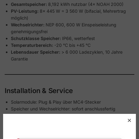
Gesamtspeicher:
8,192 kWh nutzbar (4× NOAH 2000)
PV-Leistung:
8× 445 W = 3 560 W (bifacial, Mehrertrag
möglich)
Wechselrichter:
NEP 600, 600 W Einspeiseleistung
genehmigungsfrei
Schutzklasse Speicher:
IP66, wetterfest
Temperaturbereich:
-20 °C bis +45 °C
Lebensdauer Speicher:
> 6 000 Ladezyklen, 10 Jahre
Garantie
Installation & Service
Solarmodule: Plug & Play über MC4-Stecker
Speicher und Wechselrichter: sofort anschlussfertig
Persönliche Lieferung & Einweisung inbegriffen
Schweizer Konformitätserklärung enthalten