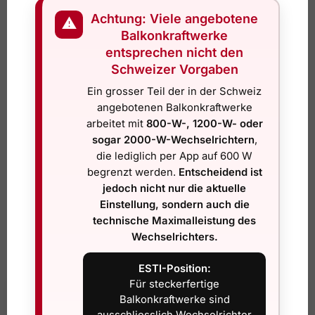
Achtung: Viele angebotene
⚠
Liefer- und Zahlungsinformationen
Balkonkraftwerke
entsprechen nicht den
Kein Serienprodukt, individuell auf Kunden abgestimmt
Schweizer Vorgaben
Inklusive Schweizer Konformitätserklärung und persönlichem
Ein grosser Teil der in der Schweiz
Service
angebotenen Balkonkraftwerke
arbeitet mit
800-W-, 1200-W- oder
sogar 2000-W-Wechselrichtern
,
die lediglich per App auf 600 W
Fazit
begrenzt werden.
Entscheidend ist
jedoch nicht nur die aktuelle
Dieses
Steckerkraftwerk mit 8 kWh Speicher, 3 600 W
Einstellung, sondern auch die
bifacialen Solarmodulen
bietet die perfekte Lösung für
Schweizer Haushalte.
technische Maximalleistung des
Genehmigungsfrei, leistungsstark und mit intelligenter
Wechselrichters.
Steuerung für maximale Eigenverbrauchsnutzung.
ESTI-Position:
Für steckerfertige
JA-SOLAR 450 WP Bifaziales-Hochleistungs-
Balkonkraftwerke sind
Solarmodul
ausschliesslich Wechselrichter