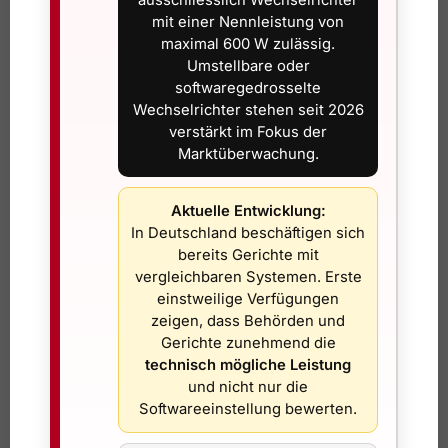
mit einer Nennleistung von
JA Solar JAM54D41-450/LB –
maximal 600 W zulässig.
Umstellbare oder
bifaziales High-End-Glas-Glas-
softwaregedrosselte
Modul
Wechselrichter stehen seit 2026
verstärkt im Fokus der
Die
bifazialen Module von JA Solar
bieten
Marktüberwachung.
höchste Leistung und Qualität zu einem
besonders attraktiven Preis. Das
JA Solar
JAM54D41-450/LB
erreicht eine Leistung von
Aktuelle Entwicklung:
450 Watt
bei einer beeindruckenden Effizienz
In Deutschland beschäftigen sich
von
22,5 %
und eignet sich ideal für alle, die
bereits Gerichte mit
das Maximum aus ihrer Photovoltaikanlage
vergleichbaren Systemen. Erste
einstweilige Verfügungen
herausholen möchten.
zeigen, dass Behörden und
Gerichte zunehmend die
Technische Vorteile
technisch mögliche Leistung
450 W
bei hoher Flächeneffizienz. Plus bis
und nicht nur die
zu 30% zusätzlicher Ertrag durch Bifazialen
Softwareeinstellung bewerten.
Ertrag