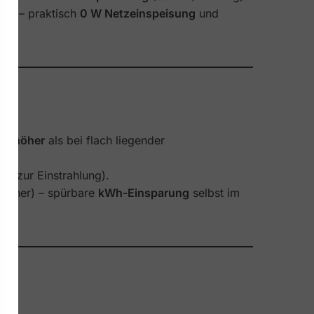
ren
– praktisch
0 W Netzeinspeisung
und
ich
höher
als bei flach liegender
ativ zur Einstrahlung).
eicher) – spürbare
kWh-Einsparung
selbst im