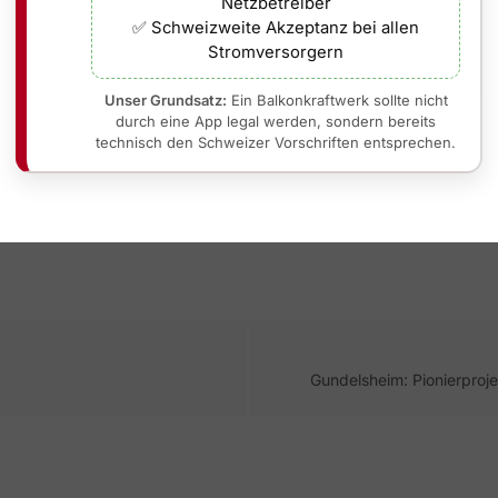
Netzbetreiber
. Mit
bifazialen N-Type TOPCon-Modulen
,
steiler/vertikal
✅ Schweizweite Akzeptanz bei allen
 Reflexion und Kältebonus
erstaunlich viel
heraus. Das senk
Stromversorgern
h
und beschleunigt die
Amortisation
– ganz legal innerhal
Unser Grundsatz:
Ein Balkonkraftwerk sollte nicht
durch eine App legal werden, sondern bereits
technisch den Schweizer Vorschriften entsprechen.
Gundelsheim: Pionierproje