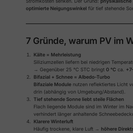
Stromkosten senken. Der Grund:
physikalische 
optimierte Neigungswinkel
für tief stehende So
7 Gründe, warum PV im Win
Kälte = Mehrleistung
Siliziumzellen liefern bei niedrigen Temper
→ Gegenüber 25 °C STC bringt
0 °C
ca.
+7
Bifazial + Schnee = Albedo-Turbo
Bifaziale Module
nutzen reflektiertes Licht v
drin (abhängig von Umgebung/Abstand).
Tief stehende Sonne liebt steile Flächen
Flach liegende Module sind im Winter im Na
verhindert länger anhaltende Schneebedeck
Klarere Winterluft
Häufig trockene, klare Luft →
höhere Direkt