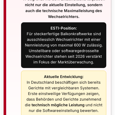
EM
kann der Speicher die
Leistung bedarfsgeführt nachfüh
nicht nur die aktuelle Einstellung, sondern
auch die technische Maximalleistung des
wankenden Lasten.
Wechselrichters.
ESTI-Position:
Für steckerfertige Balkonkraftwerke sind
menwerte für die Schweiz)
ausschliesslich Wechselrichter mit einer
Nennleistung von maximal 600 W zulässig.
Umstellbare oder softwaregedrosselte
kleiner, aber mit
steiler/vertikaler Montage + bifazial
deutl
Wechselrichter stehen seit 2026 verstärkt
im Fokus der Marktüberwachung.
us –
kurzzeitig sehr hohe Momentanleistungen
liefern (rel
e Erträge häufig
Grundlast + Teile der Abendspitze
(mit Sp
Aktuelle Entwicklung:
In Deutschland beschäftigen sich bereits
Gerichte mit vergleichbaren Systemen.
Erste einstweilige Verfügungen zeigen,
dass Behörden und Gerichte zunehmend
lich hilft
die
technisch mögliche Leistung
und nicht
nur die Softwareeinstellung bewerten.