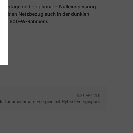
er Montage
und – optional –
Nulleinspeisung
t deinen
Netzbezug auch in der dunklen
b des
600-W-Rahmens
.
NEXT ARTICLE
kt für erneuerbare Energien mit Hybrid-Energiepark