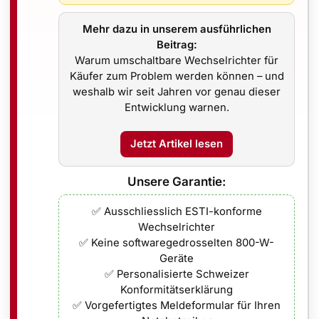
hwachlicht-/Kälteverhalten, Rückseitenplus bei Schnee.
rang:
kompensiert Teilverschattung/uneinheitliche Einstrahl
Mehr dazu in unserem ausführlichen
sicheres Laden bei niedrigen Temperaturen.
Beitrag:
terie gibt
genau
so viel ab, wie gerade benötigt wird →
Nul
Warum umschaltbare Wechselrichter für
Käufer zum Problem werden können – und
Eis
. Setze auf geprüfte Halterungen, korrekte Randabständ
weshalb wir seit Jahren vor genau dieser
Entwicklung warnen.
Jetzt Artikel lesen
rz & knapp
Unsere Garantie:
hmigungsfrei
.
s – sie erhöht die Eigenverbrauchsquote und vermeidet ung
✅ Ausschliesslich ESTI-konforme
klärungen
verwenden.
Wechselrichter
✅ Keine softwaregedrosselten 800-W-
Geräte
✅ Personalisierte Schweizer
Konformitätserklärung
✅ Vorgefertigtes Meldeformular für Ihren