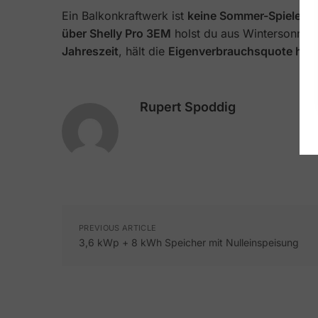
Ein Balkonkraftwerk ist
keine Sommer-Spielerei
über Shelly Pro 3EM
holst du aus Wintersonne,
Jahreszeit
, hält die
Eigenverbrauchsquote hoc
Rupert Spoddig
PREVIOUS ARTICLE
3,6 kWp + 8 kWh Speicher mit Nulleinspeisung