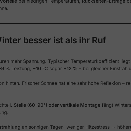
Vorteile
bei niedrigen Temperaturen,
Rückseiten-Erträge
b
nne.
ter besser ist als ihr Ruf
aturen mehr Spannung. Typischer Temperaturkoeffizient lieg
–9 %
Leistung,
−10 °C
sogar
+12 %
– bei gleicher Einstrahl
on hinten. Frischer Schnee hat eine sehr hohe Reflexion – re
chteil.
Steile (60–90°) oder vertikale Montage
fängt Winters
ung.
strahlung
an sonnigen Tagen, weniger Hitzestress → höhe