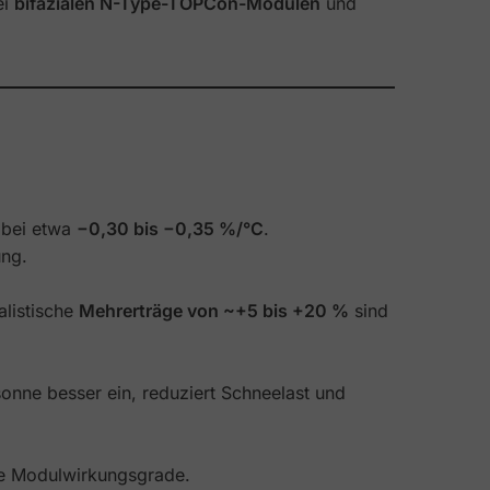
ei
bifazialen N-Type-TOPCon-Modulen
und
t bei etwa
−0,30 bis −0,35 %/°C
.
ung.
alistische
Mehrerträge von ~+5 bis +20 %
sind
onne besser ein, reduziert Schneelast und
re Modulwirkungsgrade.