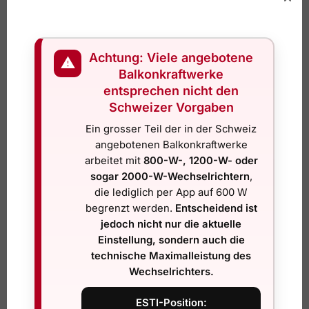
verlieren ihren Reiz sehr schnell, wenn Umbauten,
Rückfragen oder Ersatzkomponenten nötig werden.
Ein zweiter Fehler ist die Annahme, dass jedes
Achtung: Viele angebotene
⚠
steckerfertige Set automatisch ohne Abklärung betrieben
Balkonkraftwerke
werden darf. Viele Kundinnen und Kunden möchten eine
entsprechen nicht den
einfache Lösung – genau dafür sind Balkonkraftwerke ja
Schweizer Vorgaben
da. Einfach heisst aber nicht regellos. Gerade in der
Ein grosser Teil der in der Schweiz
Schweiz lohnt sich der Blick auf Konformität und
angebotenen Balkonkraftwerke
Anmeldung, bevor bestellt wird.
arbeitet mit
800-W-, 1200-W- oder
sogar 2000-W-Wechselrichtern
,
Der dritte Fehler betrifft Speicher und Erweiterungen.
die lediglich per App auf 600 W
Nicht jedes Solarset lässt sich beliebig mit Batterie,
begrenzt werden.
Entscheidend ist
zusätzlichen Modulen oder anderem Zubehör
jedoch nicht nur die aktuelle
kombinieren. Sobald Sie nachrüsten möchten, müssen
Einstellung, sondern auch die
Wechselrichter, Systemlogik und zulässige Betriebsweise
technische Maximalleistung des
weiterhin zusammenpassen. Wer heute billig kauft und
Wechselrichters.
morgen ausbauen will, landet oft bei einer Lösung, die
technisch oder regulatorisch nicht mehr sauber ist.
ESTI-Position: