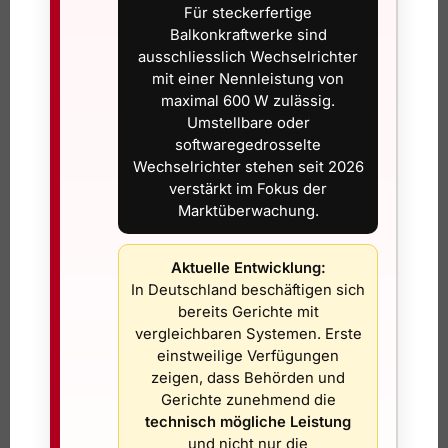
Für steckerfertige
So prüfen Sie ein Solarset vor dem Kauf
Balkonkraftwerke sind
ausschliesslich Wechselrichter
Wenn Sie ein Angebot beurteilen, sollten Sie nicht nur
mit einer Nennleistung von
fragen, wie viel Ertrag möglich ist, sondern auch, wie klar
maximal 600 W zulässig.
Umstellbare oder
das Thema Schweiz gelöst wurde. Ein guter Anbieter kann
softwaregedrosselte
Ihnen verständlich erklären, ob das Set ESTI-konform
Wechselrichter stehen seit 2026
ausgelegt ist, welche Unterlagen mitgeliefert werden und
verstärkt im Fokus der
wie die Anmeldung abläuft. Diese Antworten müssen klar
Marktüberwachung.
sein, nicht verklausuliert.
Achten Sie zudem darauf, ob das Set als
Komplettlösung
Aktuelle Entwicklung:
verkauft wird oder ob zentrale Teile fehlen. Häufig wirken
In Deutschland beschäftigen sich
bereits Gerichte mit
Angebote günstig, weil wichtige Komponenten wie
vergleichbaren Systemen. Erste
Halterung, passende Kabel oder geeignete Stecker
einstweilige Verfügungen
separat dazukommen. Dann wird aus dem vermeintlichen
zeigen, dass Behörden und
Aktionspreis schnell ein Stückwerk. Für Privatkunden ist
Gerichte zunehmend die
ein sauber abgestimmtes Komplettset fast immer die
technisch mögliche Leistung
bessere Wahl.
und nicht nur die