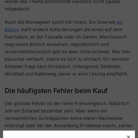
wurde das Thema Konformität meistens nicht sauber
mitgedacht.
Auch die Montageart spielt mit hinein. Ein Solarset
am
Balkon
stellt andere Anforderungen als eines auf dem
Flachdach, an der Fassade oder im Garten. Mechanisch
mag vieles ähnlich aussehen, regulatorisch und
sicherheitstechnisch gibt es aber Unterschiede. Wer hier
pauschal verkauft, macht es sich zu einfach. Ein seriöser
Anbieter fragt nach Einsatzort, Untergrund, Geländer,
Windlast und Kabelweg, bevor er eine Lösung empfiehlt.
Die häufigsten Fehler beim Kauf
Der grösste Fehler ist der reine Preisvergleich. Natürlich
soll ein Solarset bezahlbar sein. Aber wenn ein
vermeintliches Schnäppchen keine klaren Nachweise
mitbringt oder bei der Anmeldung Probleme macht, zahlen
Sie am Ende doppelt. Ein paar Franken weniger beim Kauf