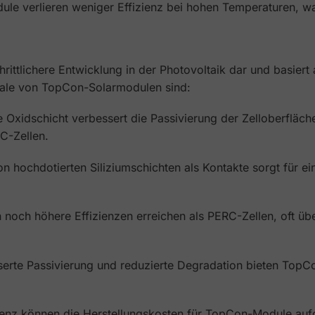
ule verlieren weniger Effizienz bei hohen Temperaturen, w
rittlichere Entwicklung in der Photovoltaik dar und basiert
kmale von TopCon-Solarmodulen sind:
 Oxidschicht verbessert die Passivierung der Zelloberfläch
C-Zellen.
 hochdotierten Siliziumschichten als Kontakte sorgt für ei
 noch höhere Effizienzen erreichen als PERC-Zellen, oft ü
erte Passivierung und reduzierte Degradation bieten TopC
izienz können die Herstellungskosten für TopCon-Module au