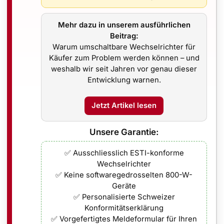
digkeit spezieller Montage- und Befestigungssysteme, um di
Mehr dazu in unserem ausführlichen
e erhöhten Energieerträge diese zusätzlichen Kosten ausgle
Beitrag:
Warum umschaltbare Wechselrichter für
Käufer zum Problem werden können – und
weshalb wir seit Jahren vor genau dieser
Entwicklung warnen.
besserung der Effizienz im Vergleich zu herkömmlichen Solar
Jetzt Artikel lesen
ittlichere Technologie eine noch höhere Effizienz und geri
Unsere Garantie:
enz und sind besonders widerstandsfähig gegen Degradati
rgieerzeugung durch die doppelseitige Lichtabsorption und
✅ Ausschliesslich ESTI-konforme
Wechselrichter
✅ Keine softwaregedrosselten 800-W-
Geräte
rte Leistung bei hohen Temperaturen im Vergleich zu her
✅ Personalisierte Schweizer
, gefolgt von den bifacialen Varianten.
Konformitätserklärung
✅ Vorgefertigtes Meldeformular für Ihren