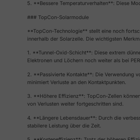
5. **Bessere Temperaturverhalten**: Diese Mod
### TopCon-Solarmodule
**TopCon-Technologie** stellt eine noch fortsch
innerhalb der Solarzelle. Die wichtigsten Mer
1. **Tunnel-Oxid-Schicht**: Diese extrem dünne
Elektronen und Löchern noch weiter als bei PER
2. **Passivierte Kontakte**: Die Verwendung von
minimiert Verluste an den Kontaktpunkten.
3. **Höhere Effizienz**: TopCon-Zellen können
von Verlusten weiter fortgeschritten sind.
4. **Längere Lebensdauer**: Durch die verbess
stabilere Leistung über die Zeit.
5. **Kosteneffizienz**: Trotz der höheren Eff