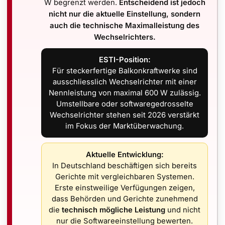
W begrenzt werden.
Entscheidend ist jedoch
aufwendigeren Herstellung und der teureren Materialien si
nicht nur die aktuelle Einstellung, sondern
nd die längere Lebensdauer diese Kosten langfristig ausgle
auch die technische Maximalleistung des
Wechselrichters.
ESTI-Position:
Für steckerfertige Balkonkraftwerke sind
Vorteile von N-Typ-Zellen mit der Fähigkeit, Licht von beid
ausschliesslich Wechselrichter mit einer
armodulen sind:
Nennleistung von maximal 600 W zulässig.
Umstellbare oder softwaregedrosselte
ule können sowohl direktes Sonnenlicht auf der Vorderseite 
Wechselrichter stehen seit 2026 verstärkt
ergieerzeugung erhöht.
im Fokus der Marktüberwachung.
e bieten bifaciale Module eine hohe Effizienz aufgrund de
Aktuelle Entwicklung:
In Deutschland beschäftigen sich bereits
Untergrund**: Auf Oberflächen wie hellem Sand, Schnee oder
Gerichte mit vergleichbaren Systemen.
Erste einstweilige Verfügungen zeigen,
gen erzielen.
dass Behörden und Gerichte zunehmend
die
technisch mögliche Leistung
und nicht
tieren ebenfalls von der reduzierten Anfälligkeit für LID 
nur die Softwareeinstellung bewerten.