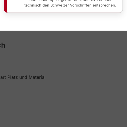
technisch den Schweizer Vorschriften entsprechen.
r
 & Morgen-/Abendertrag)
ch
rt Platz und Material