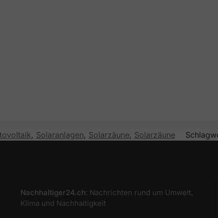
tovoltaik
,
Solaranlagen
,
Solarzäune
,
Solarzäune
Schlagw
Nachhaltiger24.ch
: Nachrichten rund um Umwelt,
Klima und Nachhaltigkeit