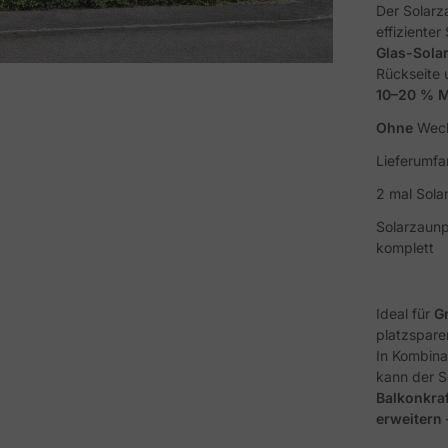
Der Solarz
effiziente
Glas-Sola
Rückseite u
10–20 % M
Ohne
Wech
Lieferumfa
2 mal Solar
Solarzaunp
komplett
Ideal für
G
platzspare
In Kombina
kann der 
Balkonkra
erweitern