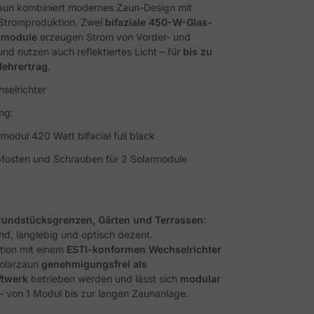
aun kombiniert modernes Zaun-Design mit
r Stromproduktion. Zwei
bifaziale 450-W-Glas-
rmodule
erzeugen Strom von Vorder- und
nd nutzen auch reflektiertes Licht – für
bis zu
ehrertrag
.
selrichter
ng:
modul 420 Watt bifacial full black
fosten und Schrauben für 2 Solarmodule
rundstücksgrenzen, Gärten und Terrassen
:
nd, langlebig und optisch dezent.
tion mit einem
ESTI-konformen Wechselrichter
Solarzaun
genehmigungsfrei als
ftwerk
betrieben werden und lässt sich
modular
– von 1 Modul bis zur langen Zaunanlage.