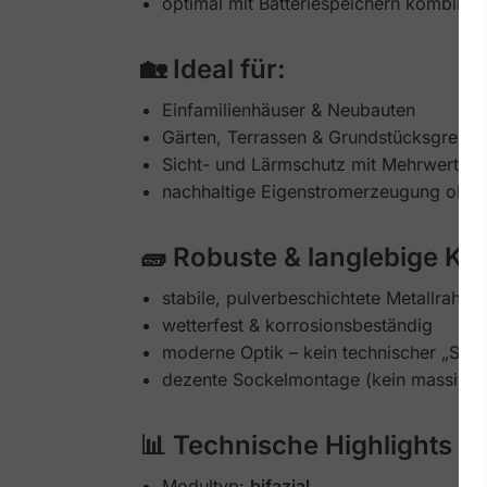
optimal mit Batteriespeichern kombinie
🏡 Ideal für:
Einfamilienhäuser & Neubauten
Gärten, Terrassen & Grundstücksgrenz
Sicht- und Lärmschutz mit Mehrwert
nachhaltige Eigenstromerzeugung ohn
🧱 Robuste & langlebige Ko
stabile, pulverbeschichtete Metallrahm
wetterfest & korrosionsbeständig
moderne Optik – kein technischer „Sola
dezente Sockelmontage (kein massiver 
📊 Technische Highlights (
Modultyp:
bifazial