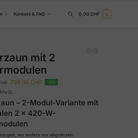
ör
Kontakt & FAQ
0,00
CHF
0
Suchen
rzaun mit 2
armodulen
799,00
CHF
CHF
-36%
% MwSt.
zaun – 2-Modul-Variante mit
ialen 2 x 420-W-
modulen
rzeugen, wo andere nur abgrenzen.