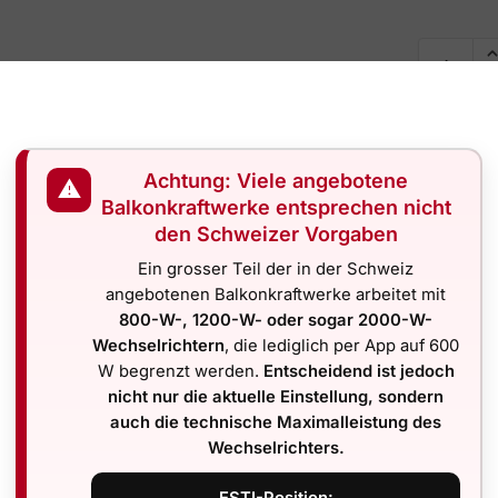
Achtung: Viele angebotene
⚠
Beschreibung
Balkonkraftwerke entsprechen nicht
den Schweizer Vorgaben
riante
mit bifazialen 420-W-So
Ein grosser Teil der in der Schweiz
angebotenen Balkonkraftwerke arbeitet mit
800-W-, 1200-W- oder sogar 2000-W-
zen
Wechselrichtern
, die lediglich per App auf 600
W begrenzt werden.
Entscheidend ist jedoch
ign mit hocheffizienter Stromerzeugung. Statt ungenutzter
nicht nur die aktuelle Einstellung, sondern
stücksgrenzen, Gärten oder Terrassen. Dank
bifazialer 420
auch die technische Maximalleistung des
ertes Licht von hinten zur Stromproduktion genutzt.
Wechselrichters.
ale Technologie