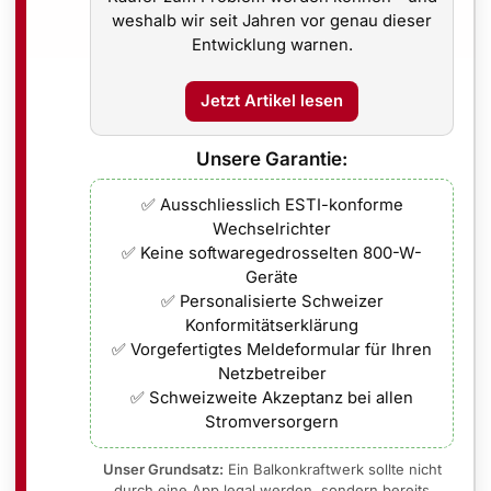
rt werden
weshalb wir seit Jahren vor genau dieser
Entwicklung warnen.
Jetzt Artikel lesen
en
Unsere Garantie:
e Dachmontage
✅ Ausschliesslich ESTI-konforme
Wechselrichter
✅ Keine softwaregedrosselten 800-W-
nstruktion
Geräte
en
✅ Personalisierte Schweizer
Konformitätserklärung
✅ Vorgefertigtes Meldeformular für Ihren
rlook“
Netzbetreiber
Betonriegel notwendig)
✅ Schweizweite Akzeptanz bei allen
Stromversorgern
pro Modul)
Unser Grundsatz:
Ein Balkonkraftwerk sollte nicht
durch eine App legal werden, sondern bereits