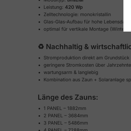
Leistung:
420 Wp
Zelltechnologie: monokristallin
Glas-Glas-Aufbau für hohe Lebensdaue
optimal für vertikale Montage (Winter-
♻️ Nachhaltig & wirtschaftli
Stromproduktion direkt am Grundstück
geringere Stromkosten über Jahrzehnte
wartungsarm & langlebig
Kombination aus Zaun + Solaranlage spa
Länge des Zauns:
1 PANEL – 1882mm
2 PANEL – 3684mm
3 PANEL – 5486mm
4 PANEL – 7288mm