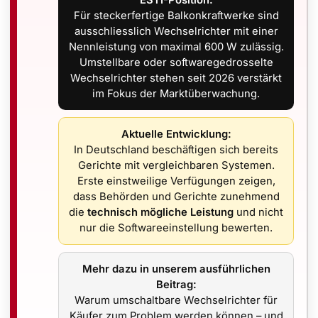
ESTI-Position:
Für steckerfertige Balkonkraftwerke sind
20 W pro Modul)
erzeugen Strom von beiden Seiten. Besonde
ausschliesslich Wechselrichter mit einer
20 % Mehrertrag
gegenüber herkömmlichen Modulen.
Nennleistung von maximal 600 W zulässig.
Umstellbare oder softwaregedrosselte
Wechselrichter stehen seit 2026 verstärkt
on 1 Modul bis zur Grossanlage
im Fokus der Marktüberwachung.
e oder mehr) für 4 Module oder mehr bestellen sie einfach d
Aktuelle Entwicklung:
 dazu.
In Deutschland beschäftigen sich bereits
stücksgrenzen geeignet.
Gerichte mit vergleichbaren Systemen.
Erste einstweilige Verfügungen zeigen,
hrüstbar
dass Behörden und Gerichte zunehmend
die
technisch mögliche Leistung
und nicht
lkonkraftwerk nutzbar
nur die Softwareeinstellung bewerten.
Wechselrichter (z. B. 600 W)
und optionalem Speicher kan
Mehr dazu in unserem ausführlichen
 betrieben werden
Beitrag:
Warum umschaltbare Wechselrichter für
auf mehrere Module verteilen
Käufer zum Problem werden können – und