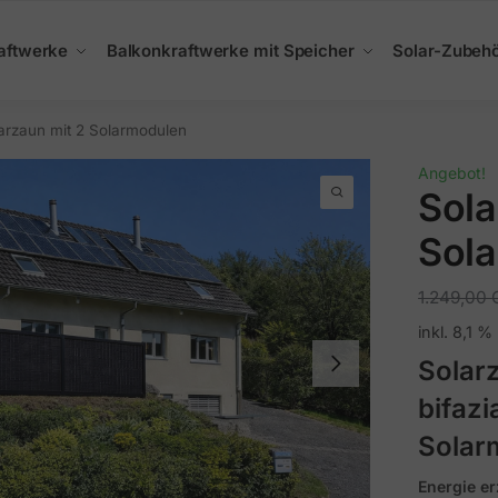
aftwerke
Balkonkraftwerke mit Speicher
Solar-Zubeh
arzaun mit 2 Solarmodulen
Angebot!
Sola
Sol
1.249,00
inkl. 8,1 
Solar
bifaz
Solar
Energie e