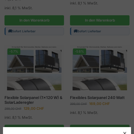
inkl. 8,1 % MwSt.
inkl. 8,1 % MwSt.
In den Warenkorb
In den Warenkorb
🚚
🚚
Sofort Lieferbar
Sofort Lieferbar
-57%
-58%
Flexible Solarpanel (1×120 W) &
Flexibles Solarpanel 240 Watt
SolarLaderegler
169,00
CHF
399,00
CHF
129,00
CHF
299,00
CHF
inkl. 8,1 % MwSt.
inkl. 8,1 % MwSt.
In den Warenkorb
In den Warenkorb