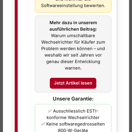
Softwareeinstellung bewerten.
Solarzaun mit 2 Solarmodulen
Solarzaun mit 2 Modulen
Mehr dazu in unserem
Genehmigungsfrei
799,00
CHF
1.249,00
CHF
ausführlichen Beitrag:
899,00
CHF
1.249,00
CHF
inkl. 8,1 % MwSt.
Warum umschaltbare
inkl. 8,1 % MwSt.
Wechselrichter für Käufer zum
Problem werden können – und
In den Warenkorb
In den Warenkorb
weshalb wir seit Jahren vor
genau dieser Entwicklung
warnen.
Jetzt Artikel lesen
Unsere Garantie:
✅ Ausschliesslich ESTI-
Zendure SolarFlow 2400 AC mit
Solarzaun mit 4 Modulen
konforme Wechselrichter
3 kW AB3000 Batterie
genehmigungsfrei
✅ Keine softwaregedrosselten
1.139,00
CHF
1.649,00
CHF
800-W-Geräte