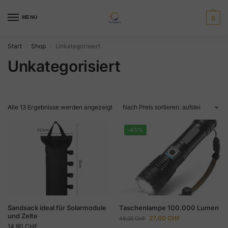
MENU
0
Start
Shop
Unkategorisiert
/
/
Unkategorisiert
Alle 13 Ergebnisse werden angezeigt
-45%
Sandsack ideal für Solarmodule
Taschenlampe 100.000 Lumen
und Zelte
27,00
CHF
49,00
CHF
14,90
CHF