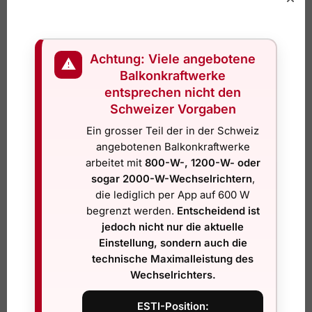
-47%
-55%
Achtung: Viele angebotene
⚠
Balkonkraftwerke
entsprechen nicht den
Schweizer Vorgaben
Ein grosser Teil der in der Schweiz
Balkonkraftwerk 600/810 Watt
Balkonkraftwerk 900/600 Watt,
angebotenen Balkonkraftwerke
bifaziale Hochleistungsmodule
269,00
CHF
509,00
CHF
arbeitet mit
800-W-, 1200-W- oder
318,00
CHF
700,00
CHF
sogar 2000-W-Wechselrichtern
,
inkl. 8,1 % MwSt.
inkl. 8,1 % MwSt.
die lediglich per App auf 600 W
begrenzt werden.
Entscheidend ist
In den Warenkorb
In den Warenkorb
jedoch nicht nur die aktuelle
Einstellung, sondern auch die
🚚
🚚
Sofort Lieferbar
Sofort Lieferbar
technische Maximalleistung des
Abholbar ab 17:30 in Muri bei
Abholbar ab 17:30 in Muri bei
Wechselrichters.
🏪
🏪
Bern – Termin erforderlich, auch
Bern – Termin erforderlich, auch
Sa/So.
Sa/So.
ESTI-Position: