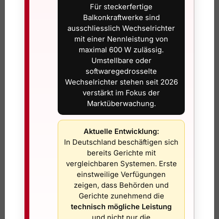
Für steckerfertige
-18%
-39%
Balkonkraftwerke sind
ausschliesslich Wechselrichter
mit einer Nennleistung von
maximal 600 W zulässig.
Umstellbare oder
softwaregedrosselte
Wechselrichter stehen seit 2026
Flexible Solarpanels
Windkraftanlage für Garten
verstärkt im Fokus der
(2×240 Watt & Solar Laderegler
Terrasse
Marktüberwachung.
329,00
CHF
799,00
CHF
399,00
CHF
1.300,00
CHF
inkl. 8,1 % MwSt.
inkl. 8,1 % MwSt.
Aktuelle Entwicklung:
In Deutschland beschäftigen sich
In den Warenkorb
In den Warenkorb
bereits Gerichte mit
vergleichbaren Systemen. Erste
einstweilige Verfügungen
-36%
-28%
zeigen, dass Behörden und
Gerichte zunehmend die
technisch mögliche Leistung
und nicht nur die