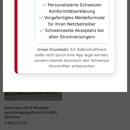
inkl. 8,1 % MwSt.
inkl. 8,1 % MwSt.
✅ Personalisierte Schweizer
Konformitätserklärung
In den Warenkorb
✅ Vorgefertigtes Meldeformular
für Ihren Netzbetreiber
🚚
Sofort Lieferbar
✅ Schweizweite Akzeptanz bei
allen Stromversorgern
Abholbar ab morgen ab 17:30 in
🏪
Muri bei Bern – Termin
erforderlich, auch Sa/So.
In den Warenkorb
Unser Grundsatz:
Ein Balkonkraftwerk
sollte nicht durch eine App legal werden,
sondern bereits technisch den Schweizer
Vorschriften entsprechen.
Solarzaun mit 8 Modulen
genehmigungsfrei mit 4 kWh
Speicher
4.999,00
CHF