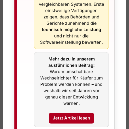
vergleichbaren Systemen. Erste
Wer hier ehrlich rechnet, spart sich spätere
einstweilige Verfügungen
Enttäuschungen. Ebenso wichtig ist die
passende
zeigen, dass Behörden und
Halterung
. Ein Modul, das sicher und im richtigen Winkel
Gerichte zunehmend die
montiert ist, arbeitet besser als eine improvisierte Lösung.
technisch mögliche Leistung
und nicht nur die
Beim Eigenverbrauch gilt dasselbe. Wenn der gesamte
Softwareeinstellung bewerten.
Solarstrom mittags entsteht, aber niemand zuhause ist und
keine Grundlast vorhanden ist, sinkt der direkte Nutzen.
Dann kann ein
kleiner Speicher
interessant werden. Er ist
Mehr dazu in unserem
ausführlichen Beitrag:
nicht in jedem Fall nötig, aber in manchen Haushalten
Warum umschaltbare
verbessert er die Wirtschaftlichkeit spürbar. Das gilt vor
Wechselrichter für Käufer zum
allem dort, wo tagsüber produziert und erst gegen Abend
Problem werden können – und
verbraucht wird.
weshalb wir seit Jahren vor
genau dieser Entwicklung
Für wen das besonders gut
warnen.
funktioniert
Jetzt Artikel lesen
Besonders interessant ist ein Balkonkraftwerk für