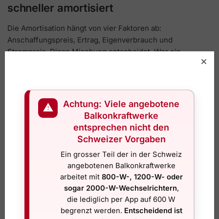
schneller amortisiert
Die Amortisation hängt von vier Faktoren ab:
Anschaffungspreis, Ertrag, Eigenverbrauch und
Strompreis. Diese Mischung entscheidet. Wer ein
günstiges Komplettset mit guter Halterung kauft, einen
sonnigen Standort hat und den Strom selbst verbraucht,
ist klar im Vorteil.
Achtung: Viele angebotene
⚠
Wenn ein Set zum Beispiel 900 bis 1’500 Franken kostet,
Balkonkraftwerke
bewegt sich die Amortisationszeit je nach Nutzung oft in
entsprechen nicht den
einem Bereich von etwa 4 bis 8 Jahren. Das ist keine
Schweizer Vorgaben
Garantiezahl, sondern eine realistische Spannweite.
Ein grosser Teil der in der Schweiz
Schlechtere Bedingungen verlängern die Zeit, gute
angebotenen Balkonkraftwerke
Bedingungen verkürzen sie.
arbeitet mit
800-W-, 1200-W- oder
Wichtig ist auch, nicht nur den Modulpreis anzuschauen.
sogar 2000-W-Wechselrichtern
,
Billig gekauft ist schnell teuer, wenn Halterungen nicht
die lediglich per App auf 600 W
begrenzt werden.
Entscheidend ist
passen, Kabel fehlen, Unsicherheit bei der Anmeldung