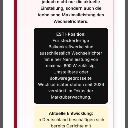
jedoch nicht nur die aktuelle
entsteht oder der Wechselrichter nicht zum Schweizer
Einstellung, sondern auch die
Markt passt. Gerade bei steckerfertigen Solarlösungen
technische Maximalleistung des
zählt nicht nur, dass die Anlage Strom macht, sondern
Wechselrichters.
dass sie rechtssicher, sauber montiert und langfristig
zuverlässig läuft.
ESTI-Position:
Für steckerfertige
Beispiel Stromkosten sparen mit
Balkonkraftwerke sind
Balkonkraftwerk – wo die Rechnung oft
ausschliesslich Wechselrichter
mit einer Nennleistung von
kippt
maximal 600 W zulässig.
Umstellbare oder
Viele Online-Rechner arbeiten mit Idealwerten. Das sieht
softwaregedrosselte
auf dem Bildschirm gut aus, hilft im Alltag aber wenig. In
Wechselrichter stehen seit 2026
der Praxis kippt die Rechnung meist aus drei Gründen:
verstärkt im Fokus der
falsche Standortwahl, zu optimistische Ertragsannahmen
Marktüberwachung.
oder zu wenig Eigenverbrauch.
Ein Nordbalkon mit starker Verschattung ist etwas anderes
Aktuelle Entwicklung:
als eine freie Süd- oder Westlage. Auch Geländer,
In Deutschland beschäftigen sich
Nachbargebäude, Bäume oder Dachkanten spielen mit.
bereits Gerichte mit