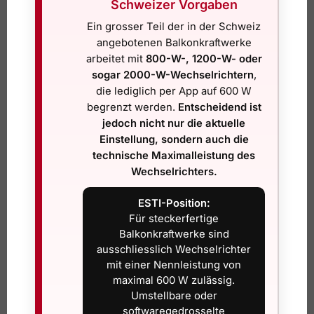
Schweizer Vorgaben
Sehr oft ist nicht die Baubehörde die erste Anlaufstelle,
Ein grosser Teil der in der Schweiz
sondern der lokale Netzbetreiber. Denn auch ein kleines
angebotenen Balkonkraftwerke
Balkonkraftwerk speist Strom in das Hausnetz ein. Dafür
arbeitet mit
800-W-, 1200-W- oder
gelten technische Regeln. Der Wechselrichter muss
sogar 2000-W-Wechselrichtern
,
konform sein, die Einspeisung sicher erfolgen und die
die lediglich per App auf 600 W
Anlage muss in den zulässigen Rahmen passen.
begrenzt werden.
Entscheidend ist
jedoch nicht nur die aktuelle
Ob die Anmeldung einfach ist oder zusätzliche Angaben
Einstellung, sondern auch die
verlangt werden, hängt vom Netzgebiet ab. Manche Werke
technische Maximalleistung des
haben klare Online-Formulare, andere verlangen
Wechselrichters.
Unterlagen zum Gerät oder zur Konformität. Genau
deshalb ist es für Privatpersonen so wichtig, nicht nur ein
ESTI-Position:
Modul zu kaufen, sondern ein sauberes Gesamtsystem.
Für steckerfertige
Balkonkraftwerke sind
Wenn Unterlagen fehlen oder Komponenten nicht auf den
ausschliesslich Wechselrichter
Schweizer Markt abgestimmt
sind, wird aus einer
mit einer Nennleistung von
vermeintlich günstigen Lösung schnell ein Ärgernis. Wer
maximal 600 W zulässig.
dagegen ein für die Schweiz geeignetes Set mit klaren
Umstellbare oder
Produktspezifikationen und Anmeldungshilfe nutzt, spart
softwaregedrosselte