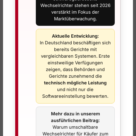
Wechselrichter stehen seit 2026
Zeit, Nerven und Rückfragen.
verstärkt im Fokus der
Marktüberwachung.
Brauche ich eine Genehmigung für ein
Balkonkraftwerk auf dem Balkon
Aktuelle Entwicklung:
selbst?
In Deutschland beschäftigen sich
bereits Gerichte mit
Wenn das Modul innerhalb des Balkons aufgestellt wird,
vergleichbaren Systemen. Erste
ohne in die Fassade einzugreifen, ist die Situation oft
einstweilige Verfügungen
einfacher als bei einer Aussenmontage am Geländer. Aber
zeigen, dass Behörden und
auch hier gilt: einfacher heisst nicht automatisch frei von
Gerichte zunehmend die
Pflichten. Sichtbarkeit, Sicherheit bei Windlast,
technisch mögliche Leistung
Befestigung und das Miet- oder Reglementsverhältnis
und nicht nur die
bleiben relevant.
Softwareeinstellung bewerten.
Auf einer Terrasse im Erdgeschoss oder im Garten kann
Mehr dazu in unserem
die Lage ebenfalls günstiger sein, vor allem bei mobilen
ausführlichen Beitrag:
oder wenig invasiven Halterungen. Trotzdem muss die
Warum umschaltbare
elektrische Seite korrekt sein. Ein Balkonkraftwerk ist
Wechselrichter für Käufer zum